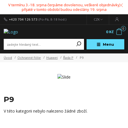
V termínu 3.-18. srpna čerpáme dovolenou, veškeré objednávky
přijaté v tomto období budou odeslány 19. srpna
+420 704 126 573
(Po-Pá, 8-18 hod.)
CZK
0
0 Kč
Menu
Úvod
Ochranné fólie
Huawei
Řada P
P9
P9
V této kategorii nebylo nalezeno žádné zboží.