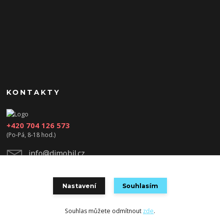
KONTAKTY
+420 704 126 573
(Po-Pá, 8-18 hod.)
info@djmobil.cz
Nastavení
Souhlasím
Souhlas můžete odmítnout
zde
.
Vytvořeno na
Eshop-rychle.cz