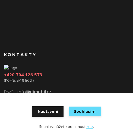
KONTAKTY
+420 704 126 573
(Po-Pá, 8-18 hod.)
info@djmobil.cz
Nastavení
Souhlasím
Souhlas můžete odmítnout
zde
.
Vytvořeno na
Eshop-rychle.cz