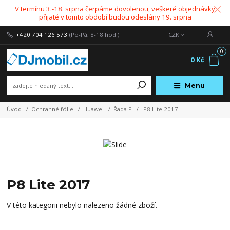
V termínu 3.-18. srpna čerpáme dovolenou, veškeré objednávky
přijaté v tomto období budou odeslány 19. srpna
+420 704 126 573
(Po-Pá, 8-18 hod.)
CZK
0
0 Kč
Menu
Úvod
Ochranné fólie
Huawei
Řada P
P8 Lite 2017
P8 Lite 2017
V této kategorii nebylo nalezeno žádné zboží.