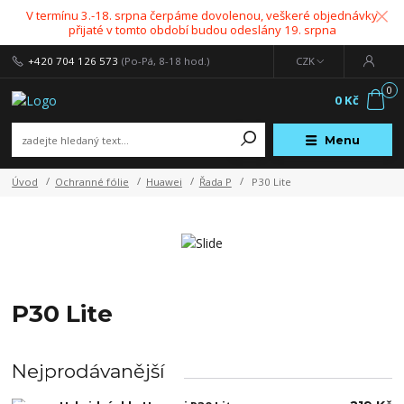
V termínu 3.-18. srpna čerpáme dovolenou, veškeré objednávky
přijaté v tomto období budou odeslány 19. srpna
+420 704 126 573
(Po-Pá, 8-18 hod.)
CZK
0
0 Kč
Menu
Úvod
Ochranné fólie
Huawei
Řada P
P30 Lite
P30 Lite
Nejprodávanější