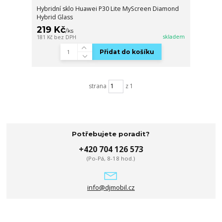
Hybridní sklo Huawei P30 Lite MyScreen Diamond
Hybrid Glass
219 Kč
/
ks
skladem
181 Kč
bez DPH
Přidat do košíku
strana
z 1
Potřebujete poradit?
+420 704 126 573
(Po-Pá, 8-18 hod.)
info@djmobil.cz