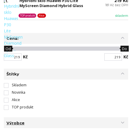
Hybridní sklo Huawei P30 Lite
219 Kč
1.
MyScreen Diamond Hybrid Glass
181 Kč bez DPH
skladem
TOP produkt
Akce
Cena:
Od
Do
Kč
Kč
Štítky
Skladem
Novinka
Akce
TOP produkt
Výrobce