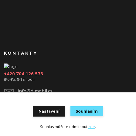
KONTAKTY
+420 704 126 573
(Po-Pá, 8-18 hod.)
info@djmobil.cz
Nastavení
Souhlasím
Souhlas můžete odmítnout
zde
.
Vytvořeno na
Eshop-rychle.cz