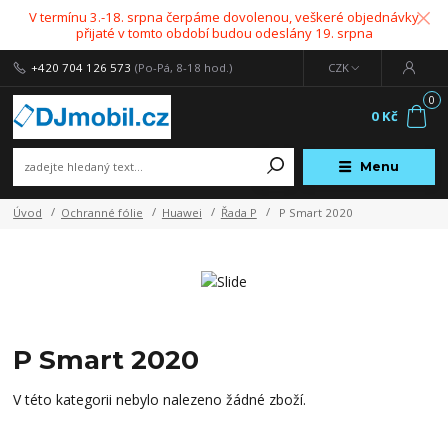
V termínu 3.-18. srpna čerpáme dovolenou, veškeré objednávky
přijaté v tomto období budou odeslány 19. srpna
+420 704 126 573
(Po-Pá, 8-18 hod.)
CZK
0
0 Kč
Menu
Úvod
Ochranné fólie
Huawei
Řada P
P Smart 2020
P Smart 2020
V této kategorii nebylo nalezeno žádné zboží.