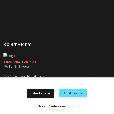
KONTAKTY
+420 704 126 573
(Po-Pá, 8-18 hod.)
info@djmobil.cz
Nastavení
Souhlasím
Souhlas můžete odmítnout
zde
.
Vytvořeno na
Eshop-rychle.cz