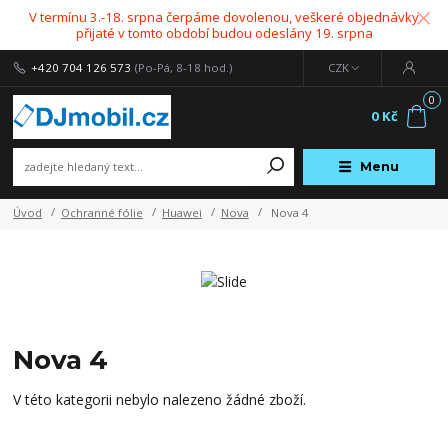
V termínu 3.-18. srpna čerpáme dovolenou, veškeré objednávky
přijaté v tomto období budou odeslány 19. srpna
+420 704 126 573
(Po-Pá, 8-18 hod.)
CZK
0
0 Kč
Menu
Úvod
Ochranné fólie
Huawei
Nova
Nova 4
Nova 4
V této kategorii nebylo nalezeno žádné zboží.