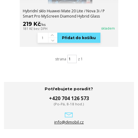
Hybridní sklo Huawei Mate 20 Lite / Nova 3i / P
Smart Pro MyScreen Diamond Hybrid Glass
219 Kč
/
ks
skladem
181 Kč
bez DPH
Přidat do košíku
strana
z 1
Potřebujete poradit?
+420 704 126 573
(Po-Pá, 8-18 hod.)
info@djmobil.cz