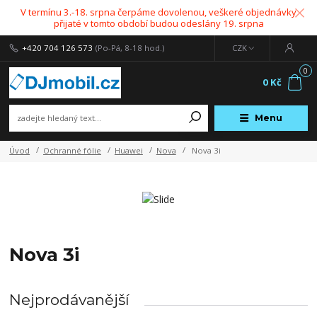
V termínu 3.-18. srpna čerpáme dovolenou, veškeré objednávky
přijaté v tomto období budou odeslány 19. srpna
+420 704 126 573
(Po-Pá, 8-18 hod.)
CZK
0
0 Kč
Menu
Úvod
Ochranné fólie
Huawei
Nova
Nova 3i
Nova 3i
Nejprodávanější