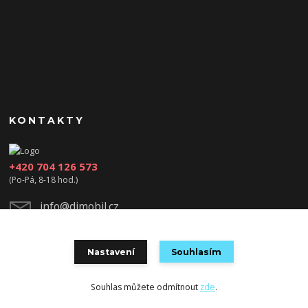
KONTAKTY
+420 704 126 573
(Po-Pá, 8-18 hod.)
info@djmobil.cz
Nastavení
Souhlasím
Souhlas můžete odmítnout
zde
.
Vytvořeno na
Eshop-rychle.cz