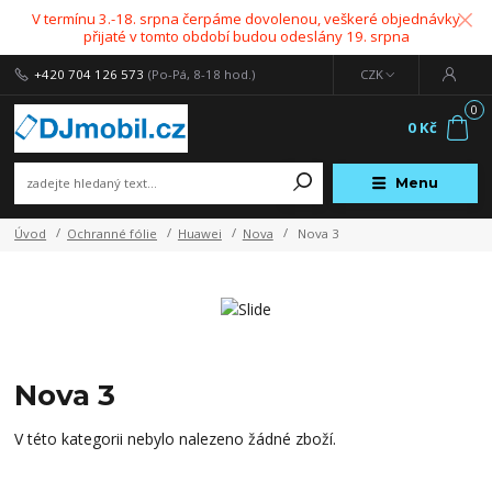
V termínu 3.-18. srpna čerpáme dovolenou, veškeré objednávky
přijaté v tomto období budou odeslány 19. srpna
+420 704 126 573
(Po-Pá, 8-18 hod.)
CZK
0
0 Kč
Menu
Úvod
Ochranné fólie
Huawei
Nova
Nova 3
Nova 3
V této kategorii nebylo nalezeno žádné zboží.