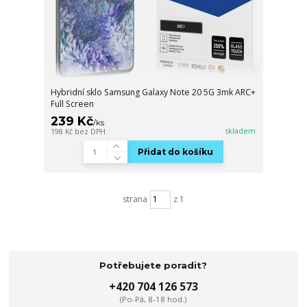
Hybridní sklo Samsung Galaxy Note 20 5G 3mk ARC+
Full Screen
239 Kč
/
ks
skladem
198 Kč
bez DPH
Přidat do košíku
strana
z 1
Potřebujete poradit?
+420 704 126 573
(Po-Pá, 8-18 hod.)