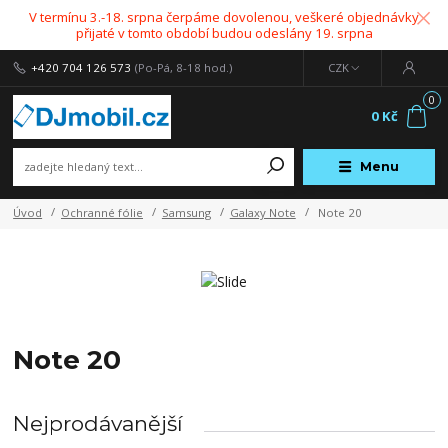
V termínu 3.-18. srpna čerpáme dovolenou, veškeré objednávky
přijaté v tomto období budou odeslány 19. srpna
+420 704 126 573
(Po-Pá, 8-18 hod.)
CZK
0
0 Kč
Menu
Úvod
Ochranné fólie
Samsung
Galaxy Note
Note 20
Note 20
Nejprodávanější