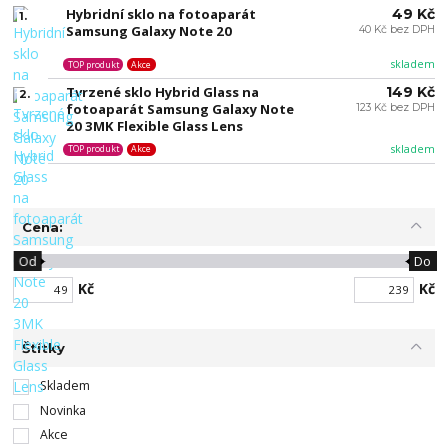
Hybridní sklo na fotoaparát
49 Kč
1.
Samsung Galaxy Note 20
40 Kč bez DPH
skladem
TOP produkt
Akce
Tvrzené sklo Hybrid Glass na
149 Kč
2.
fotoaparát Samsung Galaxy Note
123 Kč bez DPH
20 3MK Flexible Glass Lens
skladem
TOP produkt
Akce
Cena:
Od
Do
Kč
Kč
Štítky
Skladem
Novinka
Akce