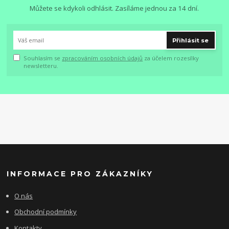
Můžete se kdykoli odhlásit. Zasíláme jednou za 14 dní.
Přihlásit se
Souhlasím se
zpracováním osobních údajů
za účelem rozesílky
newsletteru.
INFORMACE PRO ZÁKAZNÍKY
O nás
Obchodní podmínky
Kontakty