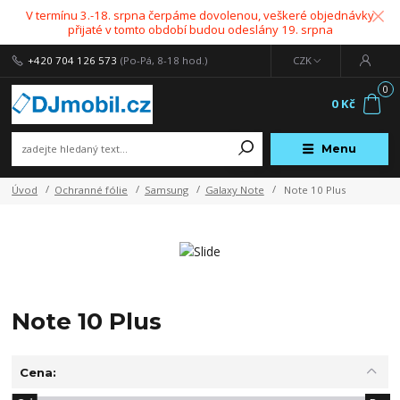
V termínu 3.-18. srpna čerpáme dovolenou, veškeré objednávky
přijaté v tomto období budou odeslány 19. srpna
+420 704 126 573
(Po-Pá, 8-18 hod.)
CZK
0
0 Kč
Menu
Úvod
Ochranné fólie
Samsung
Galaxy Note
Note 10 Plus
Note 10 Plus
Cena: