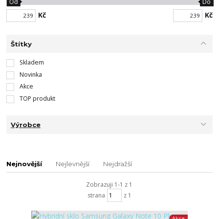
Od
Do
Kč
Kč
Štítky
Skladem
Novinka
Akce
TOP produkt
Výrobce
Nejnovější
Nejlevnější
Nejdražší
Zobrazuji 1-1 z 1
strana
z 1
Akce