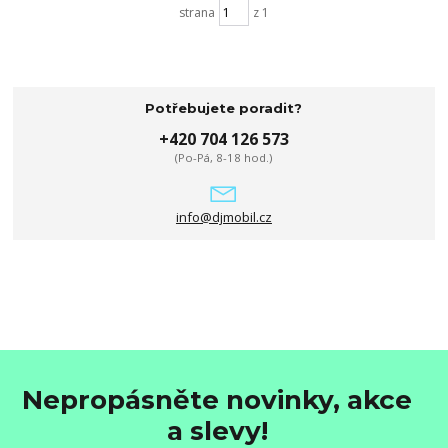
strana
z 1
Potřebujete poradit?
+420 704 126 573
(Po-Pá, 8-18 hod.)
info@djmobil.cz
Nepropásněte novinky, akce
a slevy!