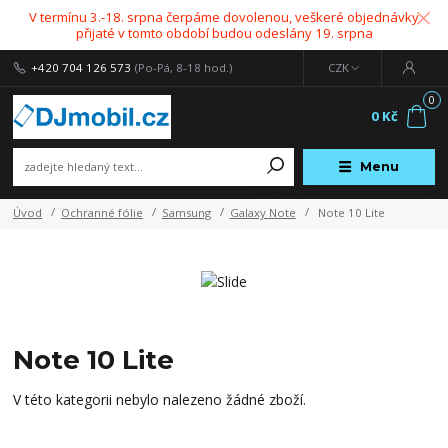
V termínu 3.-18. srpna čerpáme dovolenou, veškeré objednávky
přijaté v tomto období budou odeslány 19. srpna
+420 704 126 573
(Po-Pá, 8-18 hod.)
CZK
0
0 Kč
Menu
Úvod
Ochranné fólie
Samsung
Galaxy Note
Note 10 Lite
Note 10 Lite
V této kategorii nebylo nalezeno žádné zboží.