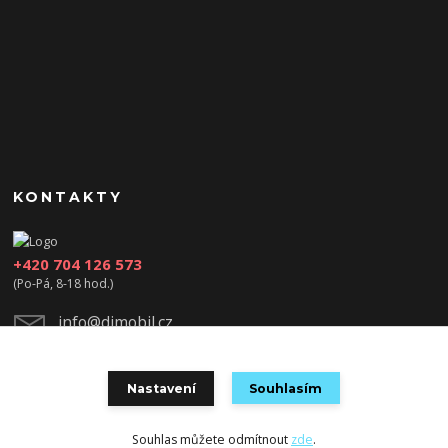
KONTAKTY
+420 704 126 573
(Po-Pá, 8-18 hod.)
info@djmobil.cz
Nastavení
Souhlasím
Souhlas můžete odmítnout
zde
.
Vytvořeno na
Eshop-rychle.cz