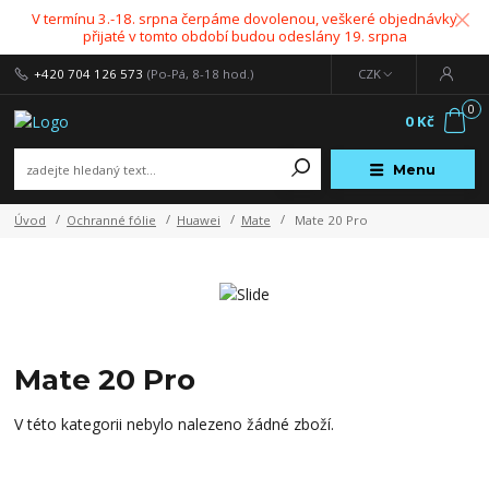
V termínu 3.-18. srpna čerpáme dovolenou, veškeré objednávky
přijaté v tomto období budou odeslány 19. srpna
+420 704 126 573
(Po-Pá, 8-18 hod.)
CZK
0
0 Kč
Menu
Úvod
Ochranné fólie
Huawei
Mate
Mate 20 Pro
Mate 20 Pro
V této kategorii nebylo nalezeno žádné zboží.