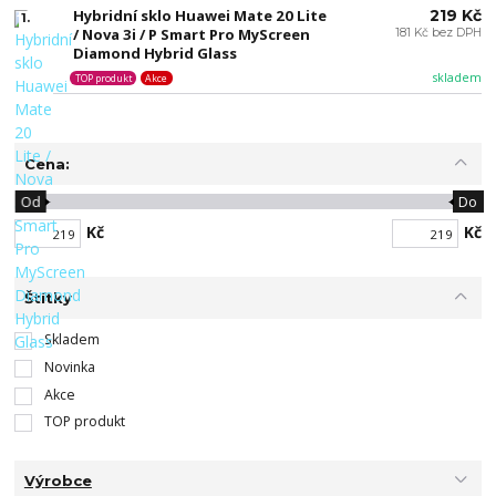
Hybridní sklo Huawei Mate 20 Lite
219 Kč
1.
/ Nova 3i / P Smart Pro MyScreen
181 Kč bez DPH
Diamond Hybrid Glass
skladem
TOP produkt
Akce
Cena:
Od
Do
Kč
Kč
Štítky
Skladem
Novinka
Akce
TOP produkt
Výrobce