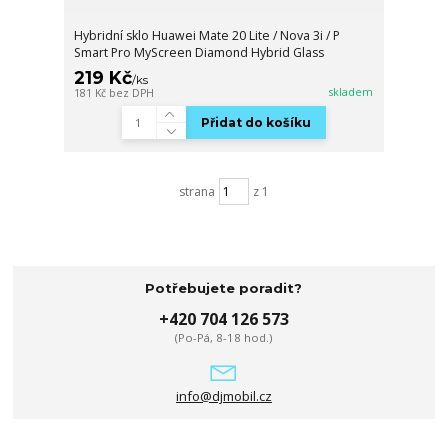
Hybridní sklo Huawei Mate 20 Lite / Nova 3i / P
Smart Pro MyScreen Diamond Hybrid Glass
219 Kč
/
ks
skladem
181 Kč
bez DPH
Přidat do košíku
strana
z 1
Potřebujete poradit?
+420 704 126 573
(Po-Pá, 8-18 hod.)
info@djmobil.cz