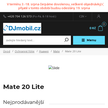
V termínu 3.-18. srpna čerpáme dovolenou, veškeré objednávky
přijaté v tomto období budou odeslány 19. srpna
+420 704 126 573
(Po-Pá, 8-18 hod.)
CZK
0
0 Kč
Menu
Úvod
Ochranné fólie
Huawei
Mate
Mate 20 Lite
Mate 20 Lite
Nejprodávanější