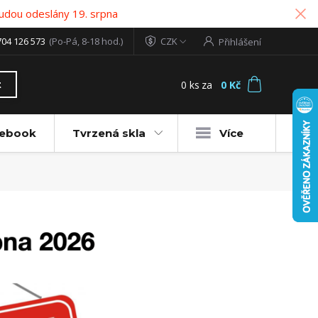
udou odeslány 19. srpna
704 126 573
(Po-Pá, 8-18 hod.)
CZK
Přihlášení
0
ks
za
0 Kč
t
tebook
Tvrzená skla
Více