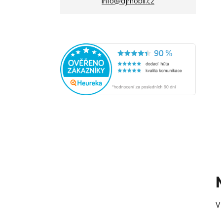
info@djmobil.cz
V