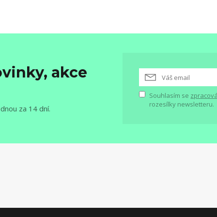
vinky, akce
Souhlasím se
zpracová
rozesílky newsletteru.
ednou za 14 dní.