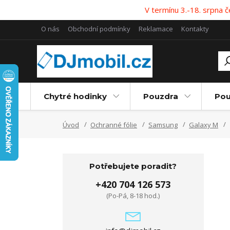
V termínu 3.-18. srpna
O nás
Obchodní podmínky
Reklamace
Kontakty
Chytré hodinky
Pouzdra
Pou
Úvod
Ochranné fólie
Samsung
Galaxy M
Potřebujete poradit?
+420 704 126 573
(Po-Pá, 8-18 hod.)