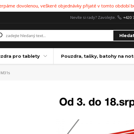
 čerpáme dovolenou, veškeré objednávky přijaté v tomto období b
Nevíte si rady? Zavolejte.
+420 
Hleda
zdra pro tablety
Pouzdra, tašky, batohy na no
M31s