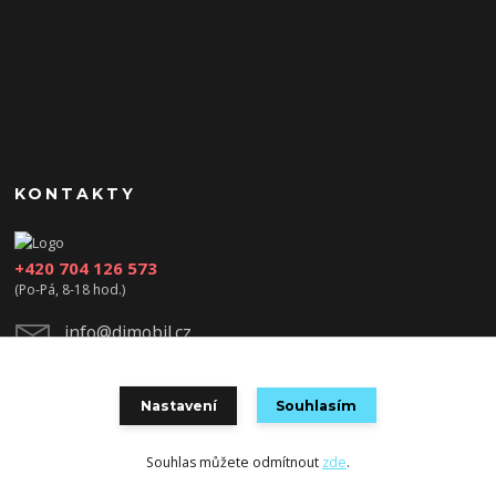
KONTAKTY
+420 704 126 573
(Po-Pá, 8-18 hod.)
info@djmobil.cz
Nastavení
Souhlasím
Souhlas můžete odmítnout
zde
.
Vytvořeno na
Eshop-rychle.cz