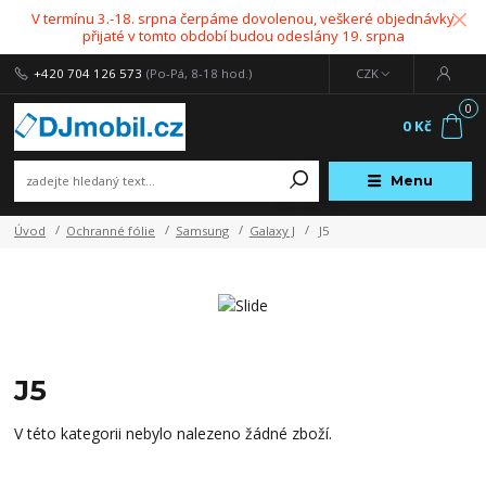
V termínu 3.-18. srpna čerpáme dovolenou, veškeré objednávky
přijaté v tomto období budou odeslány 19. srpna
+420 704 126 573
(Po-Pá, 8-18 hod.)
CZK
0
0 Kč
Menu
Úvod
Ochranné fólie
Samsung
Galaxy J
J5
J5
V této kategorii nebylo nalezeno žádné zboží.