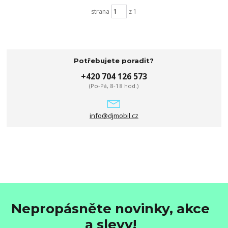
strana
z 1
Potřebujete poradit?
+420 704 126 573
(Po-Pá, 8-18 hod.)
info@djmobil.cz
Nepropásněte novinky, akce
a slevy!