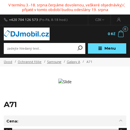
V termínu 3.-18. srpna čerpáme dovolenou, veškeré objednávky
přijaté v tomto období budou odeslány 19. srpna
+420 704 126 573
(Po-Pá, 8-18 hod.)
CZK
0
0 Kč
Menu
Úvod
Ochranné fólie
Samsung
Galaxy A
A71
A71
Cena: