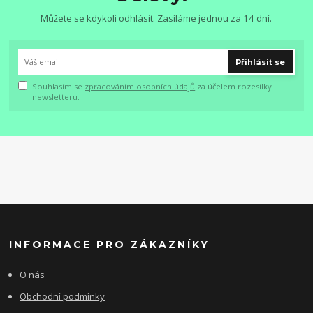
Můžete se kdykoli odhlásit. Zasíláme jednou za 14 dní.
Přihlásit se
Souhlasím se
zpracováním osobních údajů
za účelem rozesílky
newsletteru.
INFORMACE PRO ZÁKAZNÍKY
O nás
Obchodní podmínky