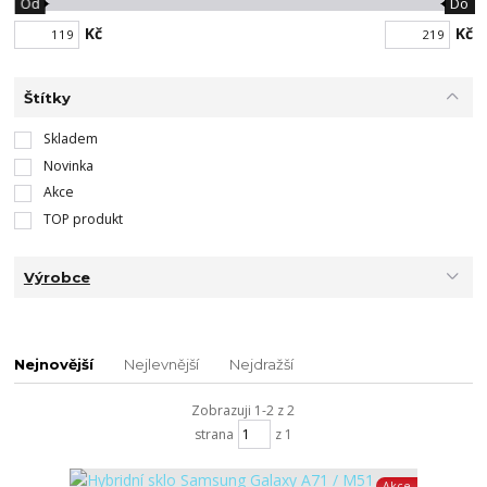
Od
Do
Kč
Kč
Štítky
Skladem
Novinka
Akce
TOP produkt
Výrobce
Nejnovější
Nejlevnější
Nejdražší
Zobrazuji 1-2 z 2
strana
z 1
Akce