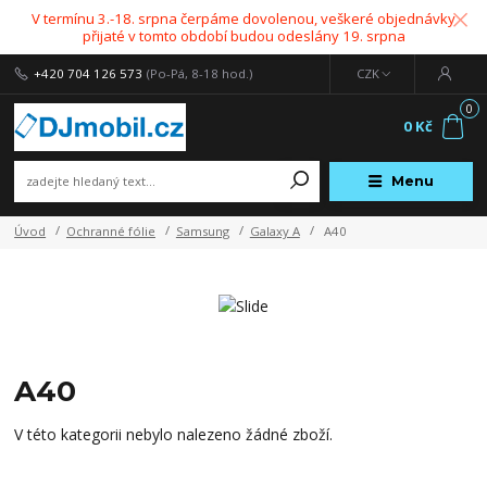
V termínu 3.-18. srpna čerpáme dovolenou, veškeré objednávky
přijaté v tomto období budou odeslány 19. srpna
+420 704 126 573
(Po-Pá, 8-18 hod.)
CZK
0
0 Kč
Menu
Úvod
Ochranné fólie
Samsung
Galaxy A
A40
A40
V této kategorii nebylo nalezeno žádné zboží.