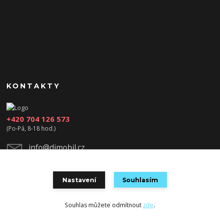
KONTAKTY
+420 704 126 573
(Po-Pá, 8-18 hod.)
info@djmobil.cz
Nastavení
Souhlasím
Souhlas můžete odmítnout
zde
.
Vytvořeno na
Eshop-rychle.cz