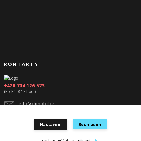
KONTAKTY
+420 704 126 573
(Po-Pá, 8-18 hod.)
info@djmobil.cz
Nastavení
Souhlasím
Souhlas můžete odmítnout
zde
.