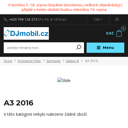
V termínu 3.-18. srpna čerpáme dovolenou, veškeré objednávky
přijaté v tomto období budou odeslány 19. srpna
+420 704 126 573
(Po-Pá, 8-18 hod.)
CZK
0
0 Kč
Menu
Úvod
Ochranné fólie
Samsung
Galaxy A
A3 2016
A3 2016
V této kategorii nebylo nalezeno žádné zboží.