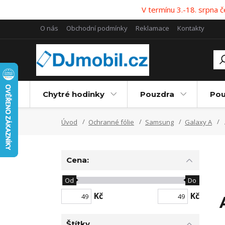
V termínu 3.-18. srpna
O nás
Obchodní podmínky
Reklamace
Kontakty
Chytré hodinky
Pouzdra
Pou
Úvod
Ochranné fólie
Samsung
Galaxy A
Cena:
Od
Do
Kč
Kč
Štítky