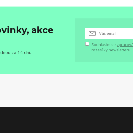
vinky, akce
Souhlasím se
zpracová
rozesílky newsletteru.
ednou za 14 dní.