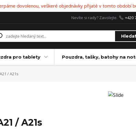
 čerpáme dovolenou, veškeré objednávky přijaté v tomto období b
Nevíte si rady? Zavolejte.
+420 
Hleda
zdra pro tablety
Pouzdra, tašky, batohy na no
A21 / A21s
A21 / A21s