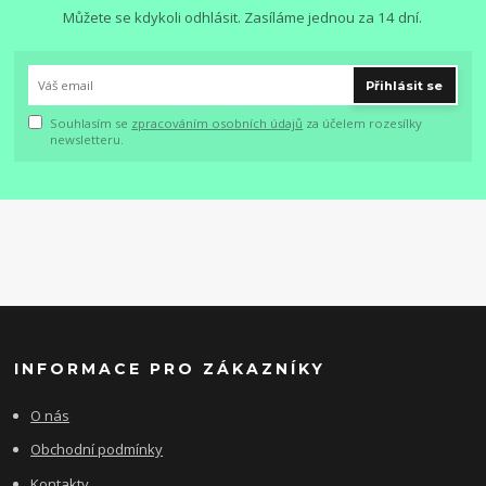
Můžete se kdykoli odhlásit. Zasíláme jednou za 14 dní.
Přihlásit se
Souhlasím se
zpracováním osobních údajů
za účelem rozesílky
newsletteru.
INFORMACE PRO ZÁKAZNÍKY
O nás
Obchodní podmínky
Kontakty