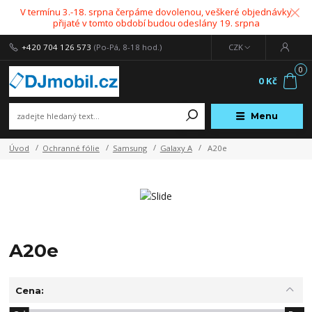
V termínu 3.-18. srpna čerpáme dovolenou, veškeré objednávky
přijaté v tomto období budou odeslány 19. srpna
+420 704 126 573
(Po-Pá, 8-18 hod.)
CZK
0
0 Kč
Menu
Úvod
Ochranné fólie
Samsung
Galaxy A
A20e
A20e
Cena: