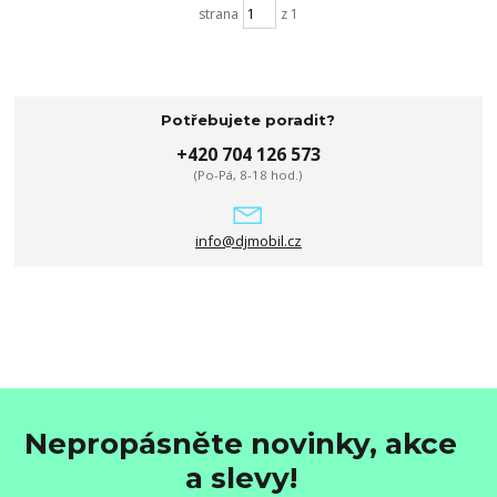
strana
z 1
Potřebujete poradit?
+420 704 126 573
(Po-Pá, 8-18 hod.)
info@djmobil.cz
Nepropásněte novinky, akce
a slevy!