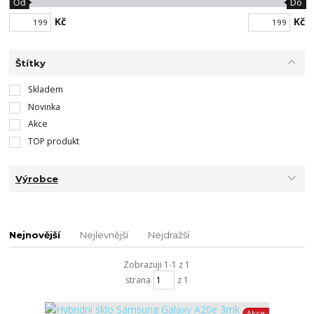
Od
Do
Kč
Kč
Štítky
Skladem
Novinka
Akce
TOP produkt
Výrobce
Nejnovější
Nejlevnější
Nejdražší
Zobrazuji 1-1 z 1
strana
z 1
Akce