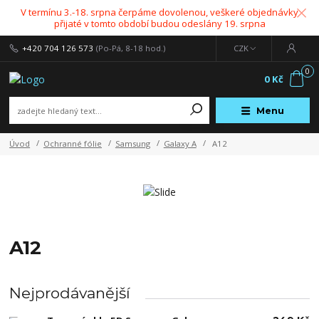
V termínu 3.-18. srpna čerpáme dovolenou, veškeré objednávky
přijaté v tomto období budou odeslány 19. srpna
+420 704 126 573
(Po-Pá, 8-18 hod.)
CZK
0
0 Kč
Menu
Úvod
Ochranné fólie
Samsung
Galaxy A
A12
A12
Nejprodávanější