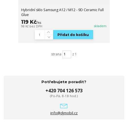
Hybridní sklo Samsung A12 / M12 - 9D Ceramic Full
Glue
119 Kč
/
ks
skladem
98 Kč
bez DPH
Přidat do košíku
strana
z 1
Potřebujete poradit?
+420 704 126 573
(Po-Pá, 8-18 hod.)
info@djmobil.cz