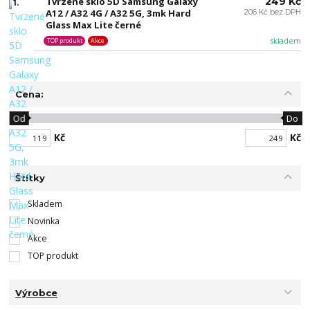
Tvrzené sklo 5D Samsung Galaxy
249 Kč
1.
A12 / A32 4G / A32 5G, 3mk Hard
206 Kč bez DPH
Glass Max Lite černé
skladem
TOP produkt
Akce
Cena:
Od
Do
Kč
Kč
Štítky
Skladem
Novinka
Akce
TOP produkt
Výrobce