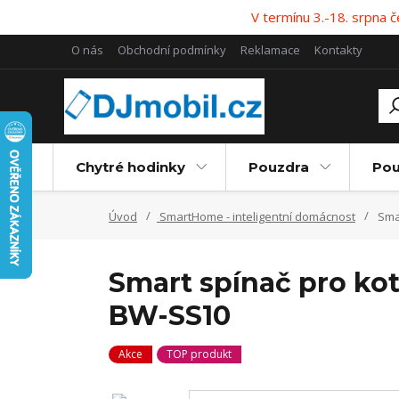
V termínu 3.-18. srpna
O nás
Obchodní podmínky
Reklamace
Kontakty
Chytré hodinky
Pouzdra
Pou
Úvod
SmartHome - inteligentní domácnost
Smar
Smart spínač pro kot
BW-SS10
Akce
TOP produkt