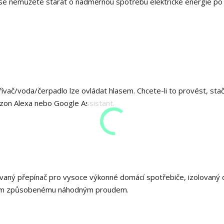
 se nemůžete starat o nadměrnou spotřebu elektrické energie po
ívač/voda/čerpadlo lze ovládat hlasem. Chcete-li to provést, stač
azon Alexa nebo Google Assistant.
vaný přepínač pro vysoce výkonné domácí spotřebiče, izolovaný 
udem způsobenému náhodným proudem.