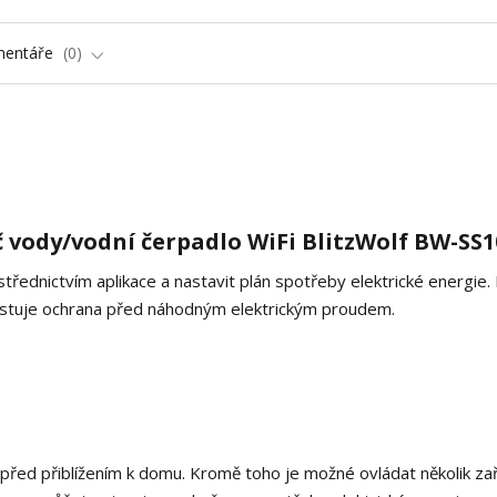
entáře
0
č vody/vodní čerpadlo WiFi BlitzWolf BW-SS1
třednictvím aplikace a nastavit plán spotřeby elektrické energie.
xistuje ochrana před náhodným elektrickým proudem.
řed přiblížením k domu. Kromě toho je možné ovládat několik zař