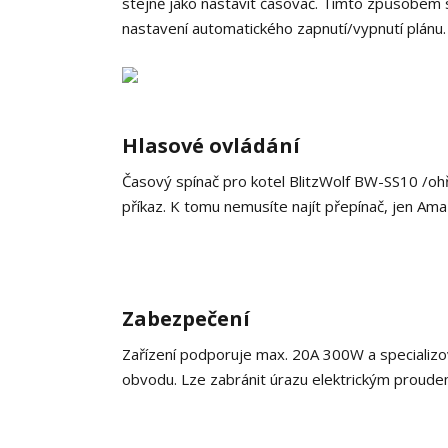
stejně jako nastavit časovač. Tímto způsobem
nastavení automatického zapnutí/vypnutí plánu.
Hlasové ovládání
Časový spínač pro kotel BlitzWolf BW-SS10 /ohř
příkaz. K tomu nemusíte najít přepínač, jen Am
Zabezpečení
Zařízení podporuje max. 20A 300W a specializo
obvodu. Lze zabránit úrazu elektrickým pro