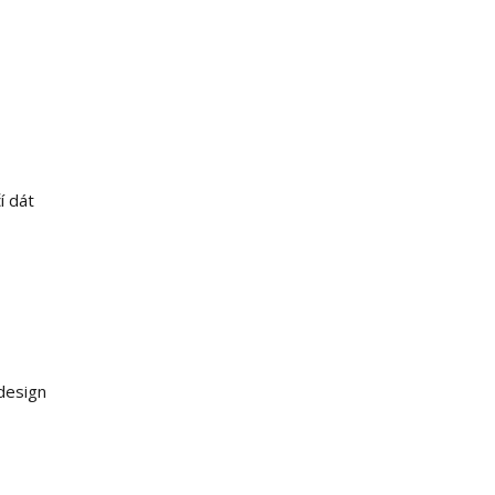
í dát
design