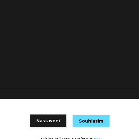
Vytvořeno na
Eshop-rychle.cz
Nastavení
Souhlasím