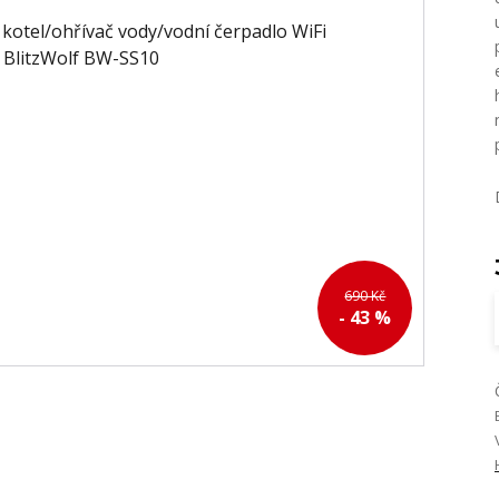
690 Kč
- 43 %