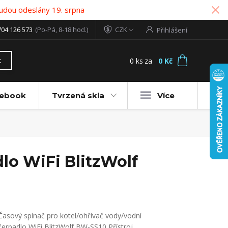
udou odeslány 19. srpna
704 126 573
(Po-Pá, 8-18 hod.)
CZK
Přihlášení
0
ks
za
0 Kč
t
tebook
Tvrzená skla
Více
lo WiFi BlitzWolf
Časový spínač pro kotel/ohřívač vody/vodní
čerpadlo WiFi BlitzWolf BW-SS10 Přístroj