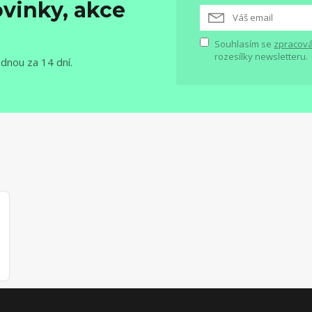
vinky, akce
Souhlasím se
zpracová
rozesílky newsletteru.
ednou za 14 dní.