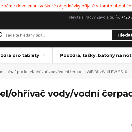
 čerpáme dovolenou, veškeré objednávky přijaté v tomto období b
Nevíte si rady? Zavolejte.
+420 
Hleda
zdra pro tablety
Pouzdra, tašky, batohy na no
t spínač pro kotel/ohřívač vody/vodní čerpadlo WiFi BlitzWolf BW-SS10
el/ohřívač vody/vodní čerpad