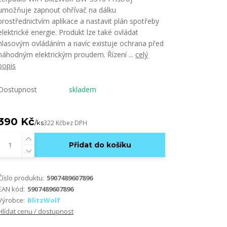
umožňuje zapnout ohřívač na dálku
prostřednictvím aplikace a nastavit plán spotřeby
elektrické energie. Produkt lze také ovládat
hlasovým ovládáním a navíc existuje ochrana před
náhodným elektrickým proudem. Řízení ...
celý
popis
Dostupnost
skladem
390 Kč
/
ks
322 Kč
bez DPH
Přidat do košíku
Číslo produktu:
5907489607896
EAN kód:
5907489607896
Výrobce:
BlitzWolf
Hlídat cenu / dostupnost