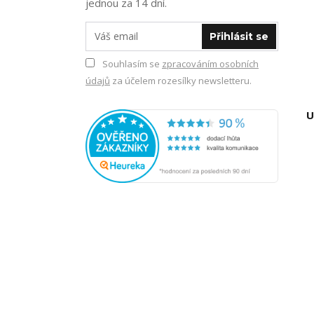
jednou za 14 dní.
Přihlásit se
Souhlasím se
zpracováním osobních
údajů
za účelem rozesílky newsletteru.
U