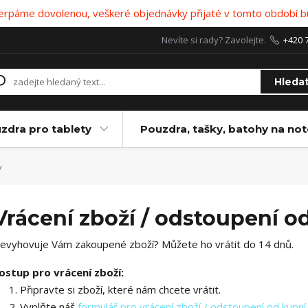
 čerpáme dovolenou, veškeré objednávky přijaté v tomto období b
Nevíte si rady? Zavolejte.
+420 
Hleda
zdra pro tablety
Pouzdra, tašky, batohy na no
y
Vrácení zboží / odstoupení 
evyhovuje Vám zakoupené zboží? Můžete ho vrátit do 14 dnů.
ostup pro vrácení zboží:
Připravte si zboží, které nám chcete vrátit.
Vyplňte náš
formulář pro vrácení zboží / odstoupení od kupn