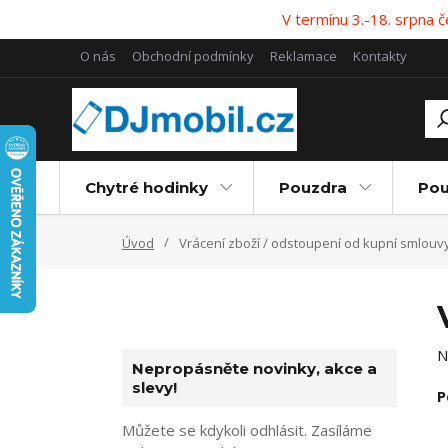
V termínu 3.-18. srpna
O nás
Obchodní podmínky
Reklamace
Kontakty
Chytré hodinky
Pouzdra
Pou
Úvod
Vrácení zboží / odstoupení od kupní smlouv
N
Nepropásněte novinky, akce a
slevy!
P
Můžete se kdykoli odhlásit. Zasíláme