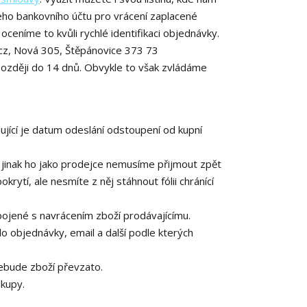
šeho bankovního účtu pro vrácení zaplacené
oceníme to kvůli rychlé identifikaci objednávky.
l.cz, Nová 305, Štěpánovice 373 73
později do 14 dnů. Obvykle to však zvládáme
jící je datum odeslání odstoupení od kupní
jinak ho jako prodejce nemusíme přijmout zpět
okrytí, ale nesmíte z něj stáhnout fólii chránící
spojené s navrácením zboží prodávajícímu.
lo objednávky, email a další podle kterých
nebude zboží převzato.
ákupy.