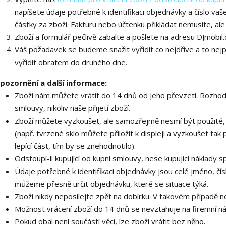
napíšete údaje potřebné k identifikaci objednávky a číslo va
částky za zboží. Fakturu nebo účtenku přikládat nemusíte, ale 
Zboží a formulář pečlivě zabalte a pošlete na adresu DJmobi
Váš požadavek se budeme snažit vyřídit co nejdříve a to nej
vyřídit obratem do druhého dne.
pozornění a další informace:
Zboží nám můžete vrátit do 14 dnů od jeho převzetí. Rozhodu
smlouvy, nikoliv naše přijetí zboží.
Zboží můžete vyzkoušet, ale samozřejmě nesmí být použité, 
(např. tvrzené sklo můžete přiložit k displeji a vyzkoušet tak p
lepící část, tím by se znehodnotilo).
Odstoupí-li kupující od kupní smlouvy, nese kupující náklady 
Údaje potřebné k identifikaci objednávky jsou celé jméno, čís
můžeme přesně určit objednávku, které se situace týká.
Zboží nikdy neposílejte zpět na dobírku. V takovém případě 
Možnost vrácení zboží do 14 dnů se nevztahuje na firemní n
Pokud obal není součástí věci, lze zboží vrátit bez něho.