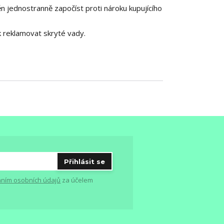
ěn jednostranně započíst proti nároku kupujícího
k reklamovat skryté vady.
Přihlásit se
ním osobních údajů
za účelem