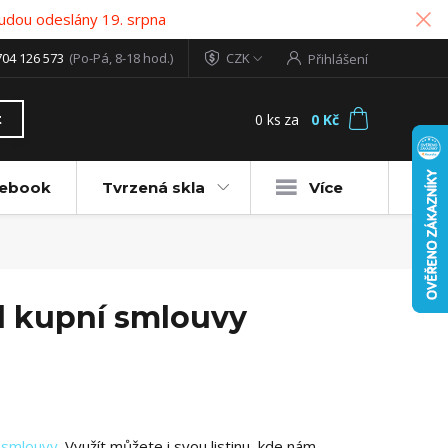
udou odeslány 19. srpna
704 126 573
(Po-Pá, 8-18 hod.)
CZK
Přihlášení
0
ks
za
0 Kč
t
tebook
Tvrzená skla
Více
od kupní smlouvy
í smlouvy
. Využít můžete i svou listinu, kde nám