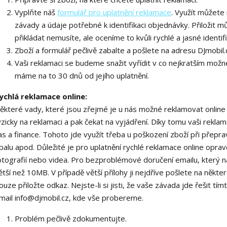
Vyplňte náš
formulář pro uplatnění reklamace
. Využít můžete
závady a údaje potřebné k identifikaci objednávky. Přiložit m
přikládat nemusíte, ale oceníme to kvůli rychlé a jasné identif
Zboží a formulář pečlivě zabalte a pošlete na adresu DJmobi
Vaši reklamaci se budeme snažit vyřídit v co nejkratším mož
máme na to 30 dnů od jejího uplatnění.
ychlá reklamace online:
ěkteré vady, které jsou zřejmé je u nás možné reklamovat online 
yzicky na reklamaci a pak čekat na vyjádření. Díky tomu vaši reklam
as a finance. Tohoto jde využít třeba u poškození zboží při přep
balu apod. Důležité je pro uplatnění rychlé reklamace online op
otografií nebo videa. Pro bezproblémové doručení emailu, který 
ětší než 10MB. V případě větší přílohy ji nejdříve pošlete na někt
ouze přiložte odkaz. Nejste-li si jisti, že vaše závada jde řešit
mail info@djmobil.cz, kde vše probereme.
Problém pečlivě zdokumentujte.