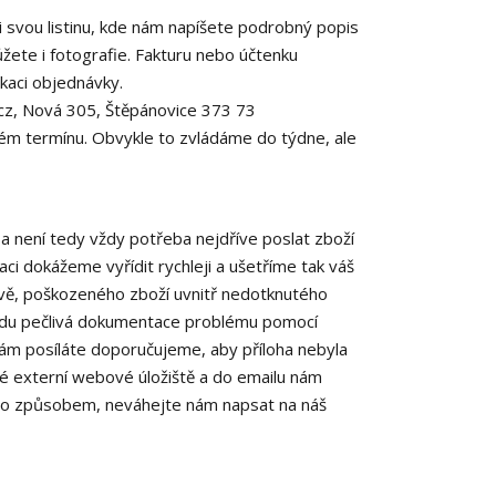
 i svou listinu, kde nám napíšete podrobný popis
ůžete i fotografie. Fakturu nebo účtenku
ikaci objednávky.
l.cz, Nová 305, Štěpánovice 373 73
ném termínu. Obvykle to zvládáme do týdne, ale
a není tedy vždy potřeba nejdříve poslat zboží
aci dokážeme vyřídit rychleji a ušetříme tak váš
ravě, poškozeného zboží uvnitř nedotknutého
ravdu pečlivá dokumentace problému pomocí
nám posíláte doporučujeme, aby příloha nebyla
eré externí webové úložiště a do emailu nám
 tímto způsobem, neváhejte nám napsat na náš