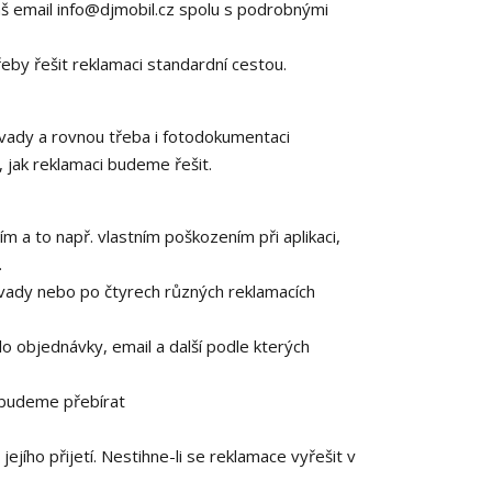
 email info@djmobil.cz spolu s podrobnými
by řešit reklamaci standardní cestou.
vady a rovnou třeba i fotodokumentaci
 jak reklamaci budeme řešit.
m a to např. vlastním poškozením při aplikaci,
.
 vady nebo po čtyrech různých reklamacích
lo objednávky, email a další podle kterých
nebudeme přebírat
jího přijetí. Nestihne-li se reklamace vyřešit v