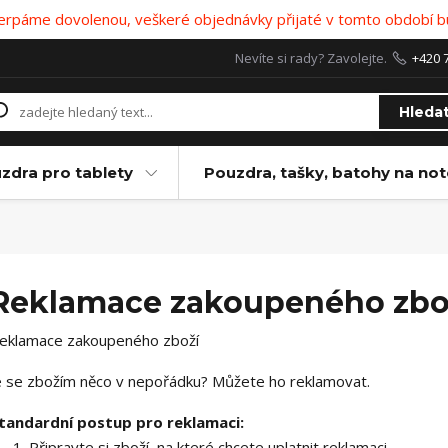
 čerpáme dovolenou, veškeré objednávky přijaté v tomto období b
Nevíte si rady? Zavolejte.
+420 
Hleda
zdra pro tablety
Pouzdra, tašky, batohy na no
Reklamace zakoupeného zbo
eklamace zakoupeného zboží
e se zbožím něco v nepořádku? Můžete ho reklamovat.
tandardní postup pro reklamaci:
Připravte si zboží, na které chcete uplatnit reklamaci.