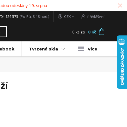
udou odeslány 19. srpna
704 126 573
(Po-Pá, 8-18 hod.)
CZK
Přihlášení
0
ks
za
0 Kč
t
tebook
Tvrzená skla
Více
ží