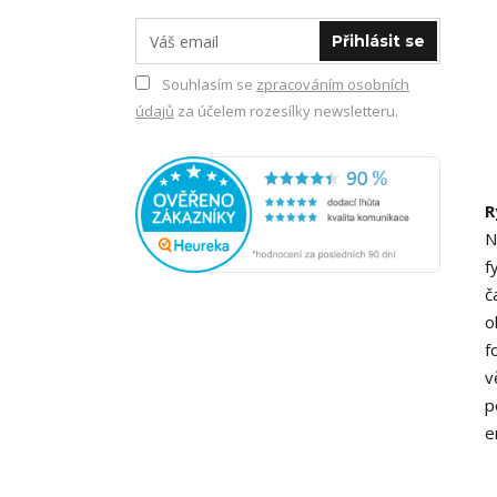
Přihlásit se
Souhlasím se
zpracováním osobních
údajů
za účelem rozesílky newsletteru.
R
N
f
č
o
f
v
p
e