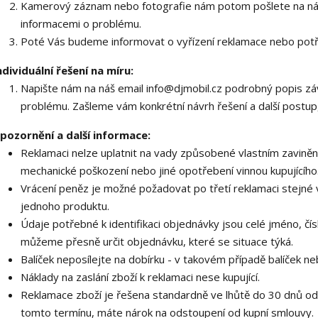
Kamerový záznam nebo fotografie nám potom pošlete na náš
informacemi o problému.
Poté Vás budeme informovat o vyřízení reklamace nebo potře
ndividuální řešení na míru:
Napište nám na náš email info@djmobil.cz podrobný popis zá
problému. Zašleme vám konkrétní návrh řešení a další postup,
pozornění a další informace:
Reklamaci nelze uplatnit na vady způsobené vlastním zavinění
mechanické poškození nebo jiné opotřebení vinnou kupujícího
Vrácení peněz je možné požadovat po třetí reklamaci stejné
jednoho produktu.
Údaje potřebné k identifikaci objednávky jsou celé jméno, čís
můžeme přesně určit objednávku, které se situace týká.
Balíček neposílejte na dobírku - v takovém případě balíček 
Náklady na zaslání zboží k reklamaci nese kupující.
Reklamace zboží je řešena standardně ve lhůtě do 30 dnů od je
tomto termínu, máte nárok na odstoupení od kupní smlouvy.