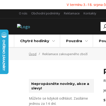
V termínu 3.-18. srpna
O nás
Obchodní podmínky
Reklamace
Kontakty
Chytré hodinky
Pouzdra
Pou
Úvod
Reklamace zakoupeného zboží
R
Nepropásněte novinky, akce a
slevy!
J
Můžete se kdykoli odhlásit. Zasíláme
S
jednou za 14 dní.