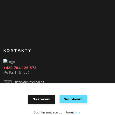
KONTAKTY
+420 704 126 573
(Po-Pá, 8-18 hod.)
info@djmobil.cz
Nastavení
Souhlasím
Souhlas můžete odmítnout
zde
.
Vytvořeno na
Eshop-rychle.cz