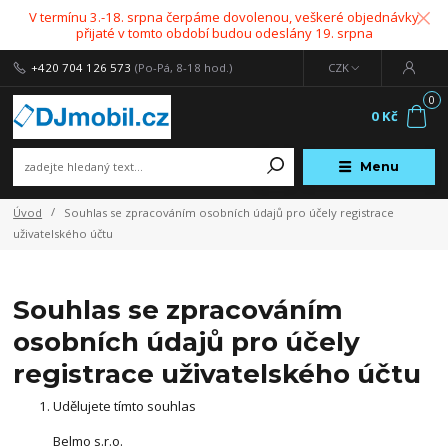
V termínu 3.-18. srpna čerpáme dovolenou, veškeré objednávky
přijaté v tomto období budou odeslány 19. srpna
+420 704 126 573
(Po-Pá, 8-18 hod.)
CZK
0
0 Kč
Menu
Úvod
Souhlas se zpracováním osobních údajů pro účely registrace
uživatelského účtu
Souhlas se zpracováním
osobních údajů pro účely
registrace uživatelského účtu
Udělujete tímto souhlas
Belmo s.r.o.