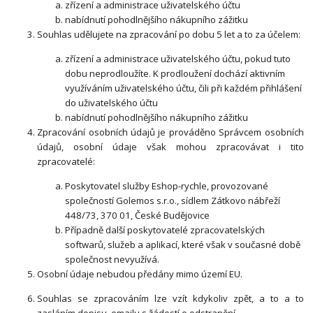
zřízení a administrace uživatelského účtu
nabídnutí pohodlnějšího nákupního zážitku
Souhlas udělujete na zpracování po dobu 5 let a to za účelem:
zřízení a administrace uživatelského účtu, pokud tuto
dobu neprodloužíte. K prodloužení dochází aktivním
využíváním uživatelského účtu, čili při každém přihlášení
do uživatelského účtu
nabídnutí pohodlnějšího nákupního zážitku
Zpracování osobních údajů je prováděno Správcem osobních
údajů, osobní údaje však mohou zpracovávat i tito
zpracovatelé:
Poskytovatel služby Eshop-rychle, provozované
společností Golemos s.r.o., sídlem Zátkovo nábřeží
448/73, 370 01, České Budějovice
Případně další poskytovatelé zpracovatelských
softwarů, služeb a aplikací, které však v současné době
společnost nevyužívá.
Osobní údaje nebudou předány mimo území EU.
Souhlas se zpracováním lze vzít kdykoliv zpět, a to a to
zasláním dopisu, emailu s žádostí o odstranění.