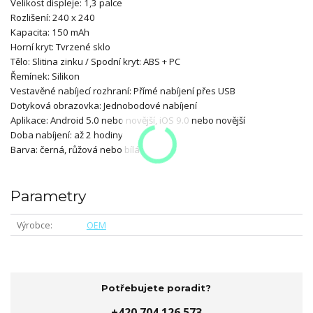
Velikost displeje: 1,3 palce
Rozlišení: 240 x 240
Kapacita: 150 mAh
Horní kryt: Tvrzené sklo
Tělo: Slitina zinku / Spodní kryt: ABS + PC
Řemínek: Silikon
Vestavěné nabíjecí rozhraní: Přímé nabíjení přes USB
Dotyková obrazovka: Jednobodové nabíjení
Aplikace: Android 5.0 nebo novější, iOS 9.0 nebo novější
Doba nabíjení: až 2 hodiny
Barva: černá, růžová nebo bílá
Parametry
Výrobce
OEM
Potřebujete poradit?
+420 704 126 573