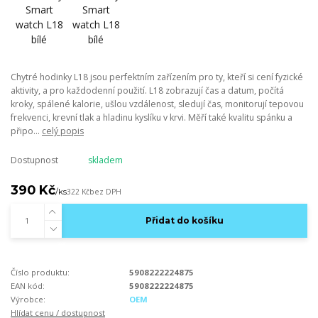
Chytré hodinky L18 jsou perfektním zařízením pro ty, kteří si cení fyzické
aktivity, a pro každodenní použití. L18 zobrazují čas a datum, počítá
kroky, spálené kalorie, ušlou vzdálenost, sledují čas, monitorují tepovou
frekvenci, krevní tlak a hladinu kyslíku v krvi. Měří také kvalitu spánku a
připo...
celý popis
Dostupnost
skladem
390 Kč
/
ks
322 Kč
bez DPH
Přidat do košíku
Číslo produktu:
5908222224875
EAN kód:
5908222224875
Výrobce:
OEM
Hlídat cenu / dostupnost