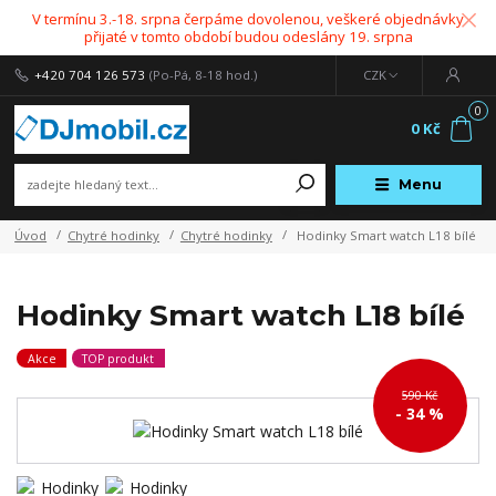
V termínu 3.-18. srpna čerpáme dovolenou, veškeré objednávky
přijaté v tomto období budou odeslány 19. srpna
+420 704 126 573
(Po-Pá, 8-18 hod.)
CZK
0
0 Kč
Menu
Úvod
Chytré hodinky
Chytré hodinky
Hodinky Smart watch L18 bílé
Hodinky Smart watch L18 bílé
Akce
TOP produkt
590 Kč
- 34 %