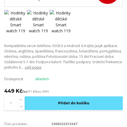
Kompatibilita verze telefonu: IOS8.0 a Android 4.4 výše Jazyk aplikace:
čínština, angličtina, španělština, francouzština, holandština, portugalština,
němčina, ruština, polština Pohotovostní doba: 15 dní Pracovní doba:
Vzdálenost 5-7 dní: Podpora kalorií: Tlačítko podpory :Srdeční frekvence
jednoho b...
celý popis
Dostupnost
skladem
449 Kč
/
ks
371 Kč
bez DPH
Přidat do košíku
Číslo produktu:
5908222213367