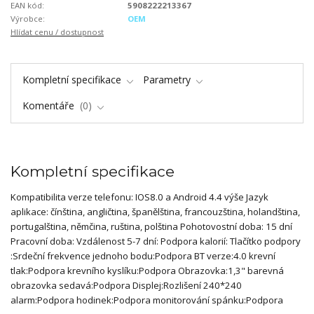
EAN kód:
5908222213367
Výrobce:
OEM
Hlídat cenu / dostupnost
Kompletní specifikace
Parametry
Komentáře
0
Kompletní specifikace
Kompatibilita verze telefonu: IOS8.0 a Android 4.4 výše Jazyk
aplikace: čínština, angličtina, španělština, francouzština, holandština,
portugalština, němčina, ruština, polština Pohotovostní doba: 15 dní
Pracovní doba: Vzdálenost 5-7 dní: Podpora kalorií: Tlačítko podpory
:Srdeční frekvence jednoho bodu:Podpora BT verze:4.0 krevní
tlak:Podpora krevního kyslíku:Podpora Obrazovka:1,3" barevná
obrazovka sedavá:Podpora Displej:Rozlišení 240*240
alarm:Podpora hodinek:Podpora monitorování spánku:Podpora