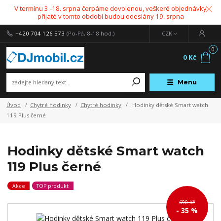
V termínu 3.-18. srpna čerpáme dovolenou, veškeré objednávky
přijaté v tomto období budou odeslány 19. srpna
+420 704 126 573
(Po-Pá, 8-18 hod.)
CZK
0
0 Kč
Menu
Úvod
Chytré hodinky
Chytré hodinky
Hodinky dětské Smart watch
119 Plus černé
Hodinky dětské Smart watch
119 Plus černé
Akce
TOP produkt
690 Kč
- 35 %