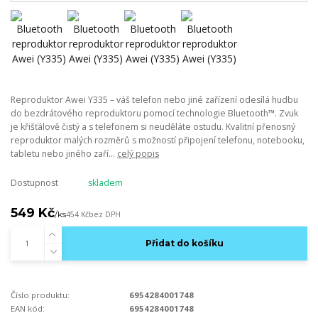
Reproduktor Awei Y335 – váš telefon nebo jiné zařízení odesílá hudbu
do bezdrátového reproduktoru pomocí technologie Bluetooth™. Zvuk
je křišťálově čistý a s telefonem si neuděláte ostudu. Kvalitní přenosný
reproduktor malých rozměrů s možností připojení telefonu, notebooku,
tabletu nebo jiného zaří...
celý popis
Dostupnost
skladem
549 Kč
/
ks
454 Kč
bez DPH
Přidat do košíku
Číslo produktu:
6954284001748
EAN kód:
6954284001748