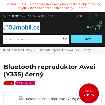
V termínu 3.-18. srpna čerpáme dovolenou, veškeré objednávky
přijaté v tomto období budou odeslány 19. srpna
+420 704 126 573
(Po-Pá, 8-18 hod.)
CZK
0
0 Kč
Menu
Úvod
Reproduktory
Bluetooth reproduktor Awei (Y335) černý
Bluetooth reproduktor Awei
(Y335) černý
Akce
TOP produkt
790 Kč
- 31 %